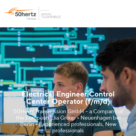
Electrical Engineer Control
Center Operator (f/m/d)
50Hertz Transmission GmbH – a Company of
the European Elia Group • Neuenhagen bei
Berlin • Experienced professionals, New
professionals